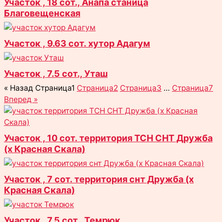
Участок , 18 сот., Анапа станица
Благовещенская
Участок , 9.63 сот. хутор Адагум
Участок , 7.5 сот., Уташ
« Назад
Страница
1
Страница
2
Страница
3
…
Страница
7
Вперед »
Участок , 10 сот. территория ТСН СНТ Дружба
(х Красная Скала)
Участок , 7 сот. территория снт Дружба (х
Красная Скала)
Участок , 7.5 сот., Темрюк