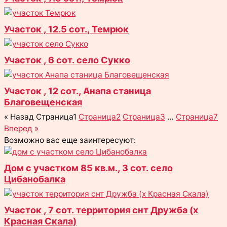
Участок , 12.5 сот., Темрюк
Участок , 6 сот. село Сукко
Участок , 12 сот., Анапа станица
Благовещенская
« Назад
Страница
1
Страница
2
Страница
3
…
Страница
7
Вперед »
Возможно вас еще заинтересуют:
Дом с участком 85 кв.м., 3 сот. село
Цибанобалка
Участок , 7 сот. территория снт Дружба (х
Красная Скала)