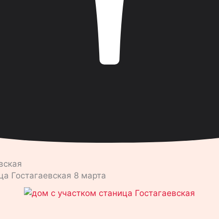
евская
ца Гостагаевская 8 марта