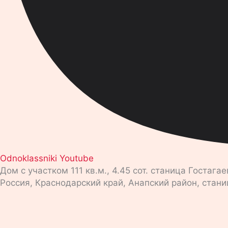
Odnoklassniki
Youtube
Дом с участком 111 кв.м., 4.45 сот. станица Гостага
Россия, Краснодарский край, Анапский район, стани