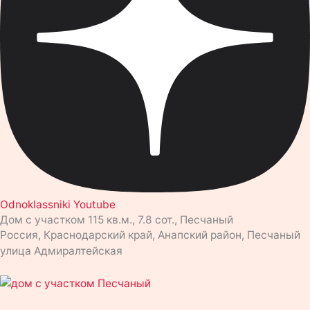
Odnoklassniki
Youtube
Дом с участком 115 кв.м., 7.8 сот., Песчаный
Россия, Краснодарский край, Анапский район, Песчаный
улица Адмиралтейская