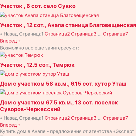
Участок , 6 сот. село Сукко
Участок , 12 сот., Анапа станица Благовещенская
« Назад
Страница
1
Страница
2
Страница
3
…
Страница
7
Вперед »
Возможно вас еще заинтересуют:
Участок , 12.5 сот., Темрюк
Дом с участком 58 кв.м., 6.15 сот. хутор Уташ
Дом с участком 67.5 кв.м., 13 сот. поселок
Суворов-Черкесский
« Назад
Страница
1
Страница
2
Страница
3
…
Страница
7
Вперед »
Купить дом в Анапе - предложения от агентства «Эксперт