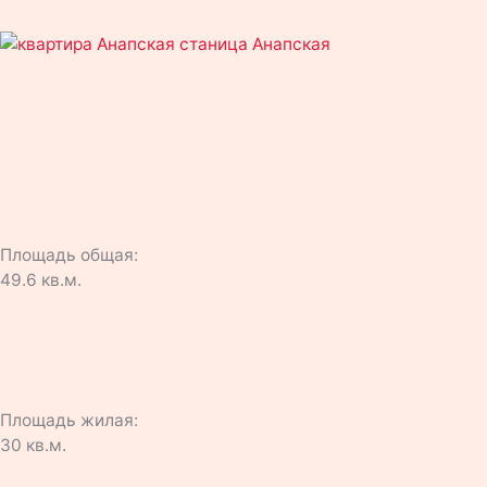
g
k
u
r
l
b
a
a
e
m
s
s
Площадь общая:
49.6 кв.м.
n
i
k
Площадь жилая:
30 кв.м.
i