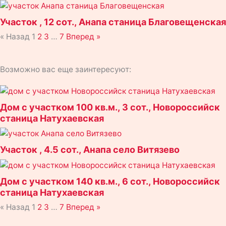
Участок , 12 сот., Анапа станица Благовещенская
« Назад
1
2
3
…
7
Вперед »
Возможно вас еще заинтересуют:
Страница
Страница
Страница
Страница
Дом с участком 100 кв.м., 3 сот., Новороссийск
станица Натухаевская
Участок , 4.5 сот., Анапа село Витязево
Дом с участком 140 кв.м., 6 сот., Новороссийск
станица Натухаевская
« Назад
1
2
3
…
7
Вперед »