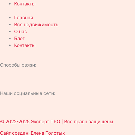
Контакты
Главная
Вся недвижимость
О нас
Блог
Контакты
Способы связи:
P
W
T
h
h
e
Наши социальные сети:
V
O
T
Y
o
a
l
k
d
e
o
n
t
e
© 2022-2025 Эксперт ПРО | Все права защищены
n
l
u
e
s
g
Сайт создан: Елена Толстых