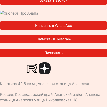
Заказать звонок
Написать в WhatsApp
Написать в Telegram
Позвонить
T
V
O
Y
e
k
d
o
Квартира 49.6 кв.м., Анапская станица Анапская
l
n
u
Россия, Краснодарский край, Анапский район, Анапская
e
o
t
станица Анапская улица Николаевская, 18