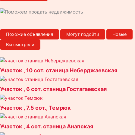
Похожие объявления
Могут подойти
Новые
Вы смотрели
Страница
Страница
Страница
Страница
Участок , 10 сот. станица Неберджаевская
Участок , 6 сот. станица Гостагаевская
Участок , 7.5 сот., Темрюк
Участок , 4 сот. станица Анапская