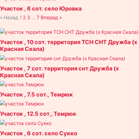
Участок , 6 сот. село Юровка
« Назад
1
2
3
…
7
Вперед »
Страница
Страница
Страница
Страница
Участок , 10 сот. территория ТСН СНТ Дружба (х
Красная Скала)
Участок , 7 сот. территория снт Дружба (х
Красная Скала)
Участок , 7.5 сот., Темрюк
Участок , 12.5 сот., Темрюк
Участок , 6 сот. село Сукко