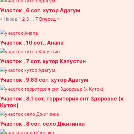
Участок , 6 сот. хутор Адагум
« Назад
1
2
3
…
7
Вперед »
Страница
Страница
Страница
Страница
Участок , 10 сот., Анапа
Участок , 7 сот. хутор Капустин
Участок , 9.63 сот. хутор Адагум
Участок , 8.1 сот. территория снт Здоровье (х
Куток)
Участок , 8 сот. село Джигинка