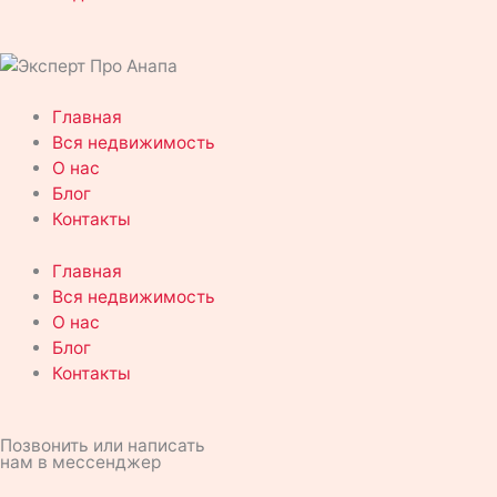
o
e
t
-
a
r
k
g
u
a
p
a
Главная
l
r
b
l
p
m
Вся недвижимость
О нас
a
a
e
Блог
t
Контакты
s
m
Главная
Вся недвижимость
s
О нас
Блог
n
Контакты
i
Позвонить или написать
нам в мессенджер
k
P
W
T